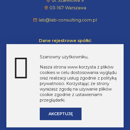
ul. Szałwiowa 9
03-167 Warszawa
lab@lab-consulting.com.pl
Dane rejestrowe spółki:
NIP: 7010434672
Szanowny użytkowniku,
REGON: 147359425
Nasza strona www korzysta z plików
KRS: 0000518569
cookies w celu dostosowania wyglądu
Kapitał zakładowy: 480.000 PLN
oraz realizacji usług zgodnie z
polityką
prywatności
. Korzystając ze strony
wyrażasz zgodę na używanie plików
cookie zgodnie z ustawieniami
przeglądarki.
Copyright © 2026 Lab Consulting – współpraca polskich i
zachodnich firm z Ukrainą | All rights reserved |
Polityka
Prywatności
AKCEPTUJĘ
Realizacja:
INFORD.eu