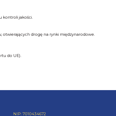
kontroli jakości.
 otwierających drogę na rynki międzynarodowe.
tu do UE).
NIP: 7010434672