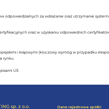
ów odpowiedzialnych za wdrażanie oraz utrzymanie systemu 
fikacyjnych oraz w uzyskaniu odpowiednich certyfikatów,
ejskimi i krajowymi (kluczowy wymóg w przypadku ekspor
a rynku.
episami UE.
NG sp. z o.o.
Dane rejestrowe spółki: